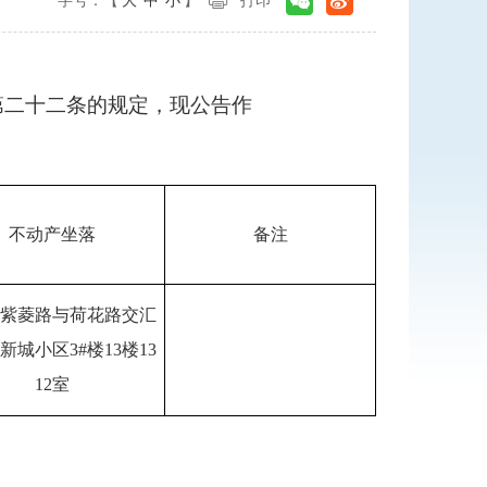
字号：【
大
中
小
】
打印
第二十二条的规定，现公告作
不动产坐落
备注
紫菱路与荷花路交汇
新城小区3#楼13楼13
12室