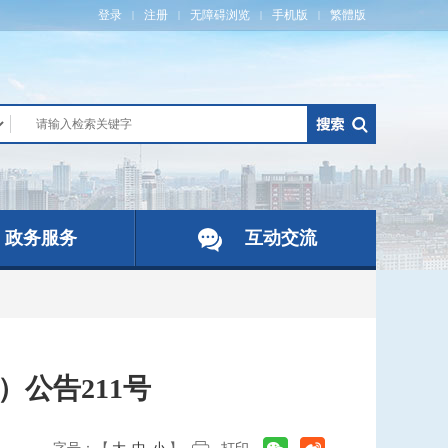
登录
注册
无障碍浏览
手机版
繁體版
|
|
|
|
政务服务
互动交流
）公告211号