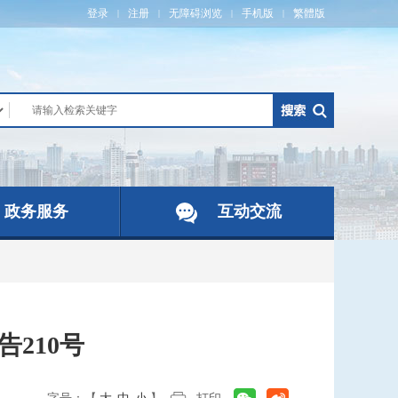
登录
注册
无障碍浏览
手机版
繁體版
|
|
|
|
政务服务
互动交流
告210号