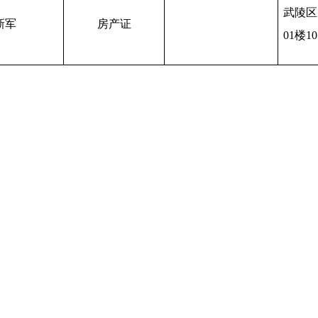
武陵区
新军
房产证
01楼1