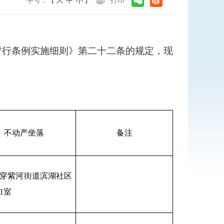
字号：【
大
中
小
】
打印
暂行条例实施细则》第二十二条的规定，现
不动产坐落
备注
穿紫河街道滨湖社区
01室