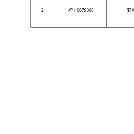
2
监证0079368
姜