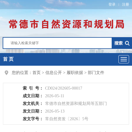
登录
注册
|
首 页
您的位置：
首页
>
信息公开
>
履职依据
>
部门文件
索
引
号：
CD024/202605-00017
成文日期：
2026-05-11
发文机关：
常德市自然资源和规划局等五部门
发文日期：
2026-05-13
发文字号：
常自然资发〔2026〕5号