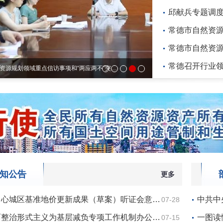
邱献兵专题调
常德市自然资源
常德市自然资
常德召开行业
邱献兵专题调度宜常高
知公告
更多
中心城区基准地价更新成果（草案）听证会意…
中共中
07-28
面整治形式主义为基层减负专项工作机制办公…
一图读
07-15