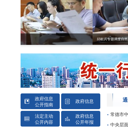
邱献兵专题调度自然资源规划领域重点信访事项和“两应两不”突…
政府信息
通
政府信息
公开指南
公开制度
常德市
法定主动
政府信息
公开内容
公开年报
中央层