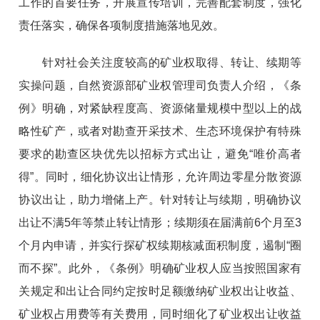
工作的首要任务，开展宣传培训，完善配套制度，强化
责任落实，确保各项制度措施落地见效。
针对社会关注度较高的矿业权取得、转让、续期等
实操问题，自然资源部矿业权管理司负责人介绍，《条
例》明确，对紧缺程度高、资源储量规模中型以上的战
略性矿产，或者对勘查开采技术、生态环境保护有特殊
要求的勘查区块优先以招标方式出让，避免“唯价高者
得”。同时，细化协议出让情形，允许周边零星分散资源
协议出让，助力增储上产。针对转让与续期，明确协议
出让不满5年等禁止转让情形；续期须在届满前6个月至3
个月内申请，并实行探矿权续期核减面积制度，遏制“圈
而不探”。此外，《条例》明确矿业权人应当按照国家有
关规定和出让合同约定按时足额缴纳矿业权出让收益、
矿业权占用费等有关费用，同时细化了矿业权出让收益