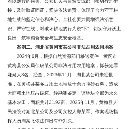
难以逆转的损害。公安机关与自然资源部门密切行刑衔
接，及时取证固证，坚决依法追责，体现了合力守牢耕
地红线的坚定信心和决心。全社会要共同增强法治意
识、严守红线，对破坏耕地的行为说“不”，切实守好沃土
良田，筑牢粮食安全与生态安全根基。
案例二、湖北省黄冈市某公司非法占用农用地案
2024年6月，根据自然资源部门移送案件，黄冈市
黄梅县公安局侦破某公司非法占用农用地案，抓获犯罪
嫌疑人3名。经查，2023年11月，湖北某公司未经批
准，在黄梅县某乡占用土地堆放十余万吨砂石料，造成
大面积土地压占破坏。经勘测鉴定，该地块全部为永久
基本农田，面积共计31.92亩。2025年11月，黄梅县人
民法院对湖北某公司及公司实控人郑某军、作案现场指
挥人员周某飞依法作出有罪判决。