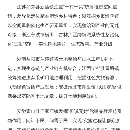
江苏如东县新店镇注重“一村一策”统筹推进空间重
组，差异化定位精准塑造乡村特色；浙江桐乡市濮院镇
以空间重构催化生产要素重组，实现整治到产业的无缝
对接；浙江宁波市横街—古林片区跨镇域系统性整治优
化“三生”空间，实现耕地连片、生态改善、产业升级。
湖南益阳市兰溪镇将土地整治与山水工程协同推
进，实现生态链与产业链有机结合；江西宁都县青塘镇
统筹推进废弃采矿用地治理利用，挖掘红色文旅资源，
联动绿色富硒产业发展；安徽淮北市朔里镇“以用定治”做
活采煤沉陷区土地文章，提升土地利用效能。
安徽霍山县但家庙镇发挥“但说无妨”党建品牌示范引
领作用，问计于民、问需于民，实现“实施过程让群众参
与、实施成效让群众评判、实施成果让群众共享”。重庆