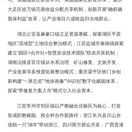
大足区拾万镇完善收益分配共享机制，创新开展“确权确
股保利益”改革，让产业项目六成收益归当地群众。
湖北公安县麻豪口镇立足资源禀赋，探索湖区平原
地区“流域型”土地综合整治模式；江苏盐城市秦南镇探索
建立“园区+合作社+智慧农业技术团队”联农共富机制；
湖南沅陵县官庄镇从水系治理、矿山修复、文旅开发、
产业发展等多维度拓展整治模式；重庆梁平区铁门乡创
新构建“一屏总览”“地块画像”“AI识别”数字化赋能体系，
探索“带修复方案入市”模式引入社会资本。
江苏常州市邹区镇以产教融合试验区为核心，打造
形成职教赋能、校企村合作新路径；浙江长兴县吕山乡
借助一只“湖羊”带动浙江、四川两方群众共富；广西贵港