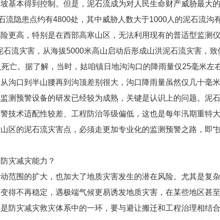
滑坡基本得到控制。但是，泥石流成为对人民生命财产威胁最大
石流隐患点约有4800处，其中威胁人数大于1000人的泥石流沟
风险更高，特别是在西部高寒山区，无法利用现有的普适型监测
洪泥石流灾害，从海拔5000米高山启动后形成山洪泥石流灾害，
人死亡。据了解，当时，姑咱镇日地沟沟口的降雨量仅25毫米左
量从沟口到半山腰再到沟顶差别很大，沟口降雨量虽然仅几十毫
化监测预警设备的研发已经较为成熟，关键是认识上的问题。泥
预警技术适配性较差、工程防治等级偏低，这也是每年汛期重特
山区的泥石流灾害点，必须走更加专业化的监测预警之路，即“技
合防灾减灾能力？
活动范围的扩大，也加大了地质灾害发生的潜在风险。尤其是复
变得不再稳定，遇极端气候更易诱发地质灾害，在某些地区甚至出
仅是防灾减灾救灾体系中的一环，要与避让搬迁和工程治理相结