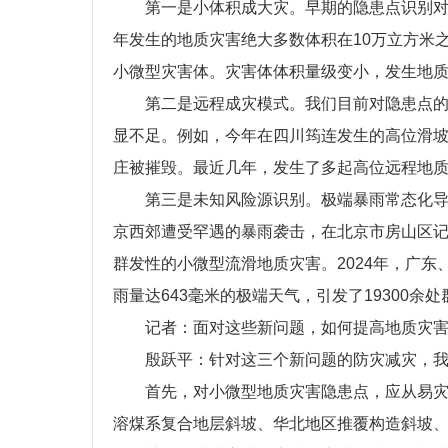
第一是小体积成大灾。早期的隐患点识别对
年发生的地质灾害绝大多数体积在10万立方米
小微型灾害体。灾害体体积量级变小，发生地
第二是远程成灾模式。我们目前对隐患点
显不足。例如，今年在四川筠连发生的高位滑坡
庄被摧毁。最近几年，发生了多起高位远程地质灾
第三是未知风险源识别。极端暴雨常态化导
京西郊遭受罕遇的暴雨袭击，在北京市房山区记录
群发性的小微型流滑地质灾害。2024年，广
雨量达643毫米的极端天气，引发了19300余
记者：面对这些新问题，如何提高地质灾
殷跃平：针对这三个新问题的防灾减灾，
首先，对小微型地质灾害隐患点，应从易灾
溶煤系复合地层斜坡、华北地区推覆构造斜坡