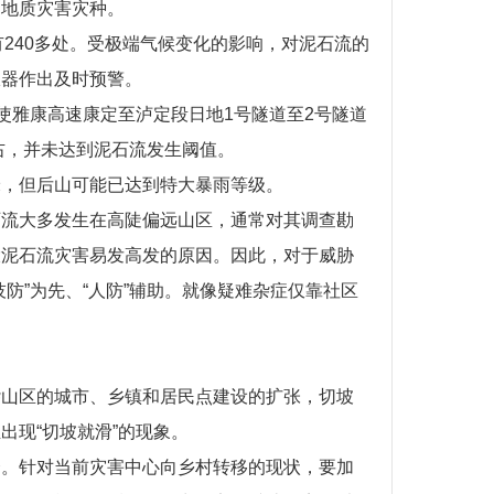
的地质灾害灾种。
有240多处。受极端气候变化的影响，对泥石流的
仪器作出及时预警。
致使雅康高速康定至泸定段日地1号隧道至2号隧道
右，并未达到泥石流发生阈值。
米，但后山可能已达到特大暴雨等级。
石流大多发生在高陡偏远山区，通常对其调查勘
大泥石流灾害易发高发的原因。因此，对于威胁
防”为先、“人防”辅助。就像疑难杂症仅靠社区
杂山区的城市、乡镇和居民点建设的扩张，切坡
现“切坡就滑”的现象。
合。针对当前灾害中心向乡村转移的现状，要加