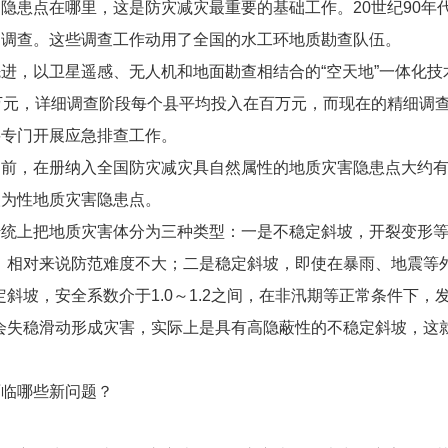
隐患点在哪里，这是防灾减灾最重要的基础工作。20世纪90年
细调查。这些调查工作动用了全国的水工环地质勘查队伍。
进，以卫星遥感、无人机和地面勘查相结合的“空天地”一体化
万元，详细调查阶段每个县平均投入在百万元，而现在的精细调
要专门开展应急排查工作。
前，在册纳入全国防灾减灾具自然属性的地质灾害隐患点大约有28
人为性地质灾害隐患点。
传统上把地质灾害体分为三种类型：一是不稳定斜坡，开裂变形
显，相对来说防范难度不大；二是稳定斜坡，即使在暴雨、地震等
定斜坡，安全系数介于1.0～1.2之间，在非汛期等正常条件下
也会失稳滑动形成灾害，实际上是具有高隐蔽性的不稳定斜坡，这
面临哪些新问题？
。