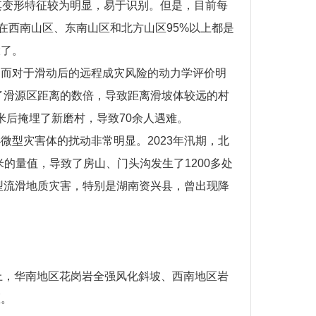
其变形特征较为明显，易于识别。但是，目前每
在西南山区、东南山区和北方山区95%以上都是
加大了。
，而对于滑动后的远程成灾风险的动力学评价明
了滑源区距离的数倍，导致距离滑坡体较远的村
米后掩埋了新磨村，导致70余人遇难。
型灾害体的扰动非常明显。2023年汛期，北
米的量值，导致了房山、门头沟发生了1200多处
型流滑地质灾害，特别是湖南资兴县，曾出现降
上，华南地区花岗岩全强风化斜坡、西南地区岩
区。