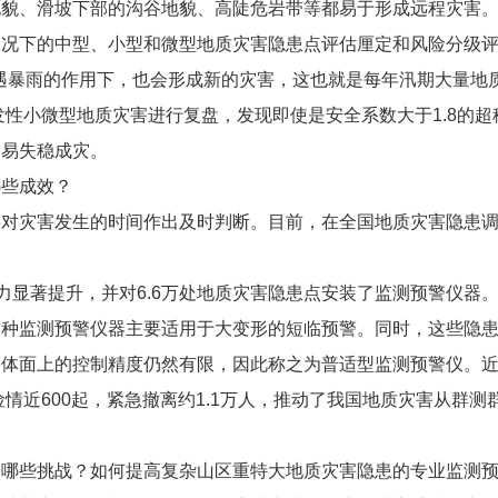
地貌、滑坡下部的沟谷地貌、高陡危岩带等都易于形成远程灾害
工况下的中型、小型和微型地质灾害隐患点评估厘定和风险分级
罕遇暴雨的作用下，也会形成新的灾害，这也就是每年汛期大量地
群发性小微型地质灾害进行复盘，发现即使是安全系数大于1.8的
更易失稳成灾。
哪些成效？
要对灾害发生的时间作出及时判断。目前，在全国地质灾害隐患
能力显著提升，并对6.6万处地质灾害隐患点安装了监测预警仪器
这种监测预警仪器主要适用于大变形的短临预警。同时，这些隐
体面上的控制精度仍然有限，因此称之为普适型监测预警仪。近
险情近600起，紧急撤离约1.1万人，推动了我国地质灾害从群测
临哪些挑战？如何提高复杂山区重特大地质灾害隐患的专业监测