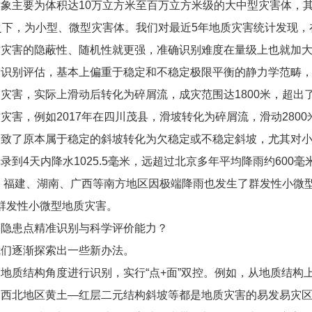
象主要为体积达10万立方米至百万立方米级的大中型灾害体，
之下，为小型、微型灾害体。我们对最近5年地质灾害统计发现，
质灾害的隐蔽性、随机性就更强，准确识别难度在量级上也就
的识别评估，基本上偏重于稳定和不稳定极限平衡的静力学范畴
灾害，实际上滑动后转化为碎屑流，成灾范围达1800米，超出
害，例如2017年在四川茂县，滑坡转化为碎屑流，滑动2800
致了原本属于稳定的斜坡转化为欠稳定或不稳定斜坡，尤其对小微
到4天内降水1025.5毫米，远超过北京多年平均降雨约600毫
东、福建、湖南、广西等南方地区因极端降雨也发生了群发性小微
处群发性小微型地质灾害。
害隐患点精准识别与科学评价能力？
我们逐渐探索出一些新办法。
地质结构角度进行识别，实行“点+面”双控。例如，从地质结构
、西北地区黄土—红层二元结构斜坡等都是地质灾害的易发易灾