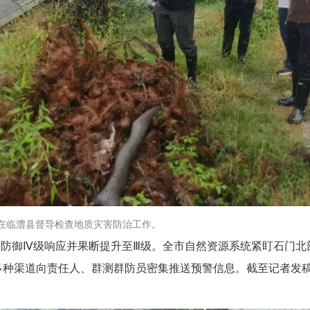
督导检查地质灾害防治工作。
防御Ⅳ级响应并果断提升至Ⅲ级。全市自然资源系统紧盯石门北
多种渠道向责任人、群测群防员密集推送预警信息。截至记者发稿