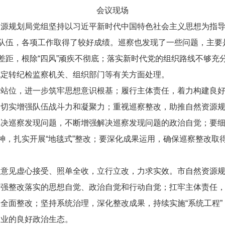
会议现场
源规划局党组坚持以习近平新时代中国特色社会主义思想为指导，
强队伍，各项工作取得了较好成绩。巡察也发现了一些问题，主
有差距，根除“四风”顽疾不彻底；落实新时代党的组织路线不够
规定转纪检监察机关、组织部门等有关方面处理。
治站位，进一步筑牢思想意识根基；履行主体责任，着力构建良
，切实增强队伍战斗力和凝聚力；重视巡察整改，助推自然资源
决巡察发现问题，不断增强解决巡察发现问题的政治自觉；要细
精神，扎实开展“地毯式”整改；要深化成果运用，确保巡察整改
的意见虚心接受、照单全收，立行立改，力求实效。市自然资源
增强整改落实的思想自觉、政治自觉和行动自觉；扛牢主体责任
全面整改；坚持系统治理，深化整改成果，持续实施“系统工程”
创业的良好政治生态。