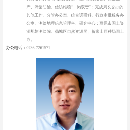
产、污染防治、信访维稳“一岗双责”；完成局长交办的
其他工作。分管办公室、综合调研科、行政审批服务办
公室、测绘地理信息管理科、研究中心；联系市国土资
源规划测绘院、鼎城区自然资源局、贺家山原种场国土
办。
办公电话：
0736-7261571