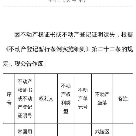
字号：【
大
中
小
】
因不动产权证书或不动产登记证明遗失，根据
《不动产登记暂行条例实施细则》第二十二条的规
定，现公告作废。
不动产
不动
权证书
不动
序
产权
不动产
或不动
权利人
产单
备注
号
利类
坐落
产登记
元号
型
证明号
常国用
武陵区