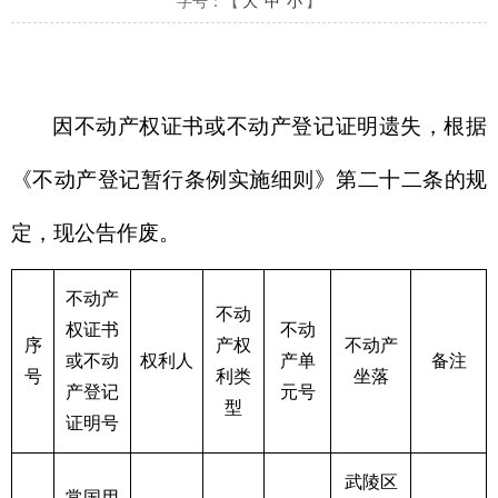
字号：【
大
中
小
】
因不动产权证书或不动产登记证明遗失，根据
《不动产登记暂行条例实施细则》第二十二条的规
定，现公告作废。
不动产
不动
权证书
不动
序
产权
不动产
或不动
权利人
产单
备注
号
利类
坐落
产登记
元号
型
证明号
武陵区
常国用