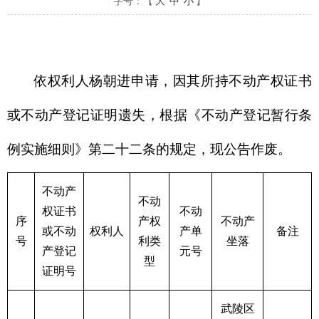
字号：【
大
中
小
】
依权利人杨朝进申请，因其所持不动产权证书
或不动产登记证明遗失，根据《不动产登记暂行条
例实施细则》第二十二条的规定，现公告作废。
不动产
不动
权证书
不动
序
产权
不动产
或不动
权利人
产单
备注
号
利类
坐落
产登记
元号
型
证明号
武陵区