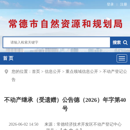
登录
注册
|
首 页
您的位置：
首页
>
信息公开
>
重点领域信息公开
>
不动产登记公
告
不动产继承（受遗赠）公告德（2026）年字第40
号
2026-06-02 14:50
来源：常德经济技术开发区不动产登记中心