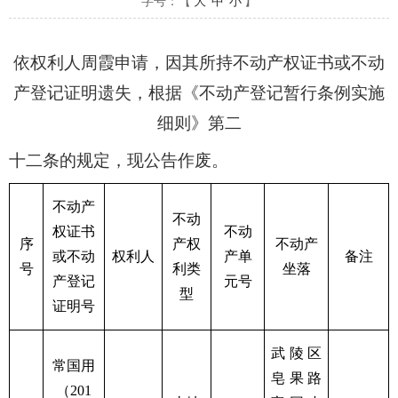
字号：【
大
中
小
】
依权利人周霞申请，因其所持不动产权证书或不动
产登记证明遗失，根据《不动产登记暂行条例实施
细则》第二
十二条的规定，现公告作废。
不动产
不动
权证书
不动
序
产权
不动产
或不动
权利人
产单
备注
号
利类
坐落
产登记
元号
型
证明号
武陵区
常国用
皂果路
（201