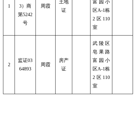
土地
富园小
1
3）商
周霞
证
区A-1栋
第5242
2区110
号
室
武陵区
皂果路
监证03
房产
富园小
2
周霞
64893
证
区A-1栋
2区110
室