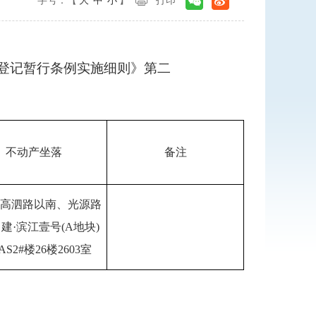
字号：【
大
中
小
】
打印
登记暂行条例实施细则》第二
不动产坐落
备注
高泗路以南、光源路
建·滨江壹号(A地块)
/AS2#楼26楼2603室