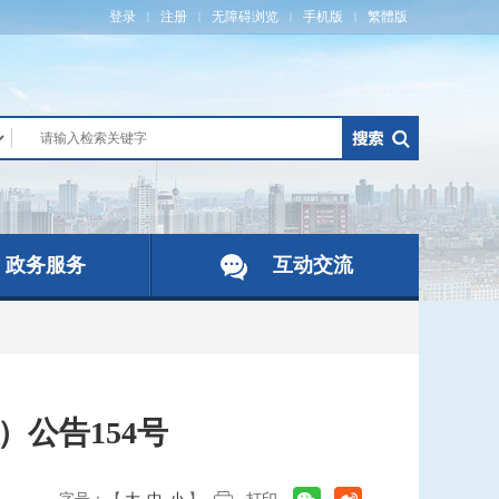
登录
注册
无障碍浏览
手机版
繁體版
|
|
|
|
政务服务
互动交流
）公告154号