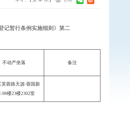
字号：【
大
中
小
】
打印
登记暂行条例实施细则》第二
不动产坐落
备注
区芙蓉路天源·蓉国新
-9#楼23楼2302室