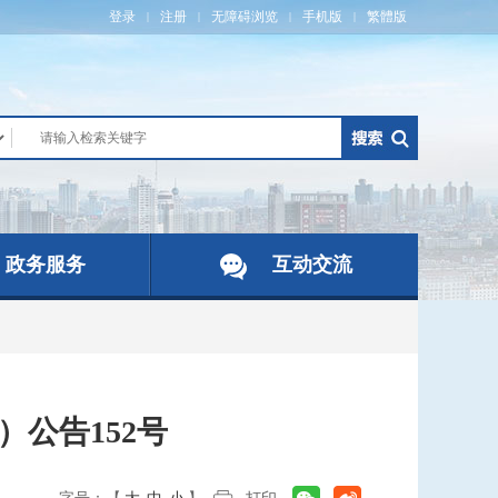
登录
注册
无障碍浏览
手机版
繁體版
|
|
|
|
政务服务
互动交流
）公告152号