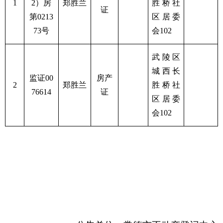
1
2）房
郑胜兰
胜桥社
证
第0213
区居委
73号
会102
武陵区
城西长
监证00
房产
2
郑胜兰
胜桥社
76614
证
区居委
会102