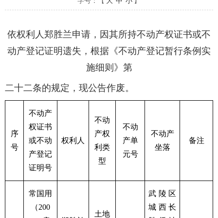
字号：【
大
中
小
】
依权利人郑胜兰申请，因其所持不动产权证书或不
动产登记证明遗失，根据《不动产登记暂行条例实
施细则》第
二十二条的规定，现公告作废。
不动产
不动
权证书
不动
序
产权
不动产
或不动
权利人
产单
备注
号
利类
坐落
产登记
元号
型
证明号
常国用
武陵区
（200
城西长
土地